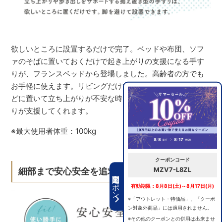
欲しいところに設置するだけで完了。ベッドや布団、ソフ
ァのそばに置いておくだけで起き上がりの支援になる手す
りが、フランスベッドから登場しました。高齢者の方でも
お手軽に使えます。リビングだけでなく、トイレや玄関な
どに置いて立ち上がりが不安な時も、マルチフィットてす
りが支援してくれます。
※最大使用者体重：100kg
クーポンコード
MZV7-L8ZL
細部まで安心安全を追求した手すり
期間限定クーポン
有効期限：8月8日(土)～8月17日(月)
※「アウトレット・特価品」、「クーポ
ン対象外商品」には適用されません。
※その他のクーポンとの併用は出来ませ