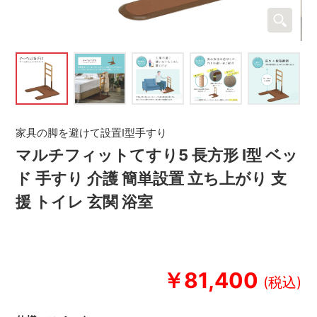
家具の脚を避けて設置I型手すり
マルチフィットてすり5 長方形 I型 ベッ
ド 手すり 介護 簡単設置 立ち上がり 支
援 トイレ 玄関 浴室
￥81,400