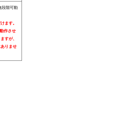
無段階可動
だけます。
動作させ
りますが、
はありませ