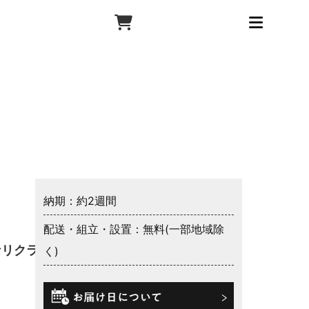
納期：約2週間
配送・組立・設置：無料(一部地域除
なリクライ
く)