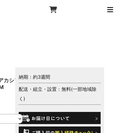
納期：約3週間
アカシア
M
配送・組立・設置：無料(一部地域除
く)