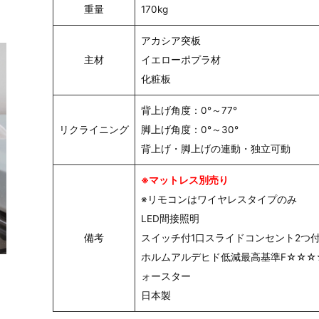
重量
170kg
アカシア突板
主材
イエローポプラ材
化粧板
背上げ角度：0°～77°
リクライニング
脚上げ角度：0°～30°
背上げ・脚上げの連動・独立可動
※マットレス別売り
※リモコンはワイヤレスタイプのみ
LED間接照明
備考
スイッチ付1口スライドコンセント2つ
ホルムアルデヒド低減最高基準F☆☆☆
ォースター
日本製