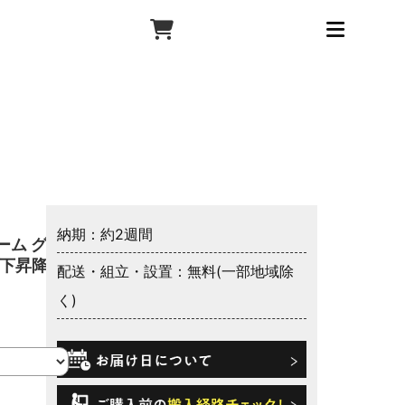
納期：約2週間
ーム グラ
上下昇降
配送・組立・設置：無料(一部地域除
く)