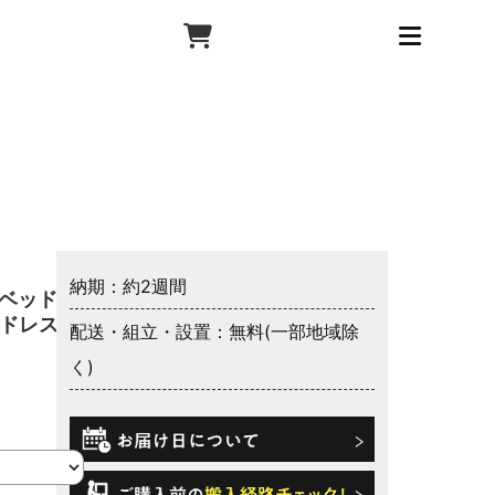
納期：約2週間
動ベッドフ
ッドレスト
配送・組立・設置：無料(一部地域除
く)