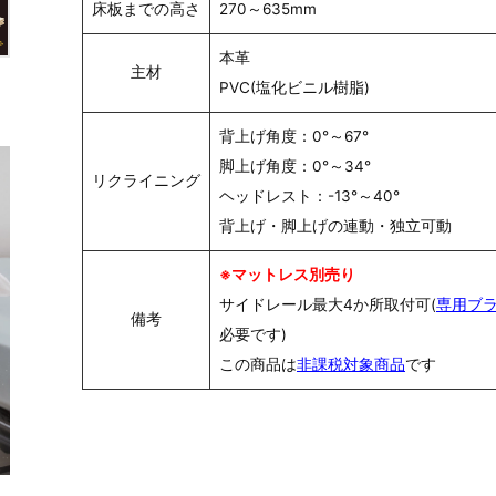
床板までの高さ
270～635mm
本革
主材
PVC(塩化ビニル樹脂)
背上げ角度：0°～67°
脚上げ角度：0°～34°
リクライニング
ヘッドレスト：-13°～40°
背上げ・脚上げの連動・独立可動
※マットレス別売り
サイドレール最大4か所取付可(
専用ブ
備考
必要です)
この商品は
非課税対象商品
です