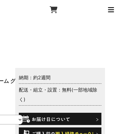
納期：約2週間
ーム グラ
配送・組立・設置：無料(一部地域除
く)