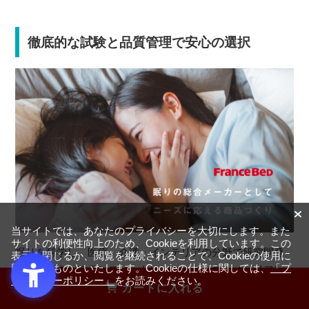
徹底的な試験と品質管理で安心の選択
当サイトでは、あなたのプライバシーを大切にします。また
サイトの利便性向上のため、Cookieを利用しています。この
眠りを科学し、医療・介護・インテリアの分野で研究開発
表示を閉じるか、閲覧を継続されることで、Cookieの使用に
同意するものといたします。Cookieの仕様に関しては、
「プ
を続けてきたフランスベッドは、マットレス、ベッドフレ
ライバシーポリシー」
をお読みください。
ーム、寝具、羽毛布団など、睡眠環境をつくる全ての商品
カートに入れる
を自社で開発～製造できる「眠りの総合メーカー」とし