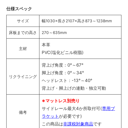
仕様スペック
サイズ
幅1030×長さ2107×高さ873～1238mm
床板までの高さ
270～635mm
本革
主材
PVC(塩化ビニル樹脂)
背上げ角度：0°～67°
脚上げ角度：0°～34°
リクライニング
ヘッドレスト：-13°～40°
背上げ・脚上げの連動・独立可動
※マットレス別売り
サイドレール最大4か所取付可(
専用ブ
備考
ラケット
が必要です)
この商品は
非課税対象商品
です