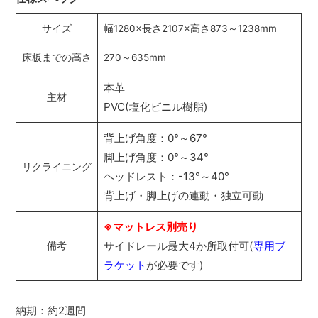
サイズ
幅1280×長さ2107×高さ873～1238mm
床板までの高さ
270～635mm
本革
主材
PVC(塩化ビニル樹脂)
背上げ角度：0°～67°
脚上げ角度：0°～34°
リクライニング
ヘッドレスト：-13°～40°
背上げ・脚上げの連動・独立可動
※マットレス別売り
サイドレール最大4か所取付可(
専用ブ
備考
ラケット
が必要です)
納期：約2週間