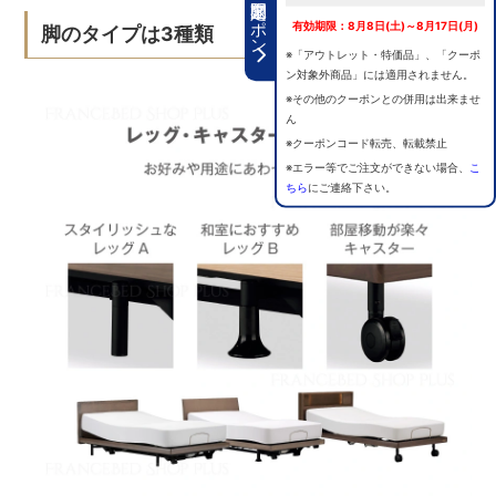
期間限定クーポン
有効期限：8月8日(土)～8月17日(月)
脚のタイプは3種類
※「アウトレット・特価品」、「クーポ
ン対象外商品」には適用されません。
※その他のクーポンとの併用は出来ませ
ん
※クーポンコード転売、転載禁止
※エラー等でご注文ができない場合、
こ
ちら
にご連絡下さい。