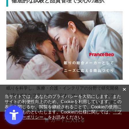
徹底的な試験と品質管理で安心の選択
眠りを科学し、医療・介護・インテリアの分野で研究開発
を続けてきたフランスベッドは、マットレス、ベッドフレ
当サイトでは、あなたのプライバシーを大切にします。また
サイトの利便性向上のため、Cookieを利用しています。この
ーム、寝具、羽毛布団など、睡眠環境をつくる全ての商品
表示を閉じるか、閲覧を継続されることで、Cookieの使用に
を自社で開発～製造できる「眠りの総合メーカー」とし
同意するものといたします。Cookieの仕様に関しては、
「プ
て、時代のニーズに対応した商品をつくり続けています。
ライバシーポリシー」
をお読みください。
カートに入れる