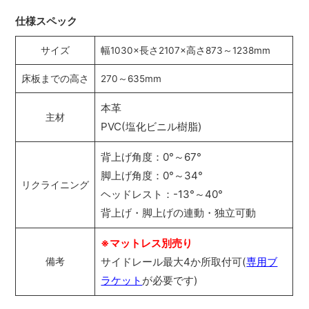
仕様スペック
サイズ
幅1030×長さ2107×高さ873～1238mm
床板までの高さ
270～635mm
本革
主材
PVC(塩化ビニル樹脂)
背上げ角度：0°～67°
脚上げ角度：0°～34°
リクライニング
ヘッドレスト：-13°～40°
背上げ・脚上げの連動・独立可動
※マットレス別売り
サイドレール最大4か所取付可(
専用ブ
備考
ラケット
が必要です)