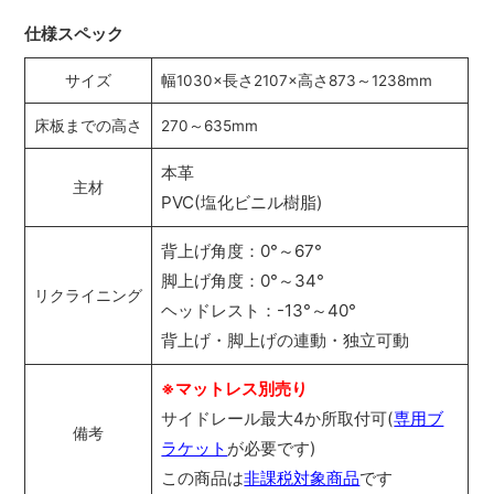
仕様スペック
サイズ
幅1030×長さ2107×高さ873～1238mm
床板までの高さ
270～635mm
本革
主材
PVC(塩化ビニル樹脂)
背上げ角度：0°～67°
脚上げ角度：0°～34°
リクライニング
ヘッドレスト：-13°～40°
背上げ・脚上げの連動・独立可動
※マットレス別売り
サイドレール最大4か所取付可(
専用ブ
備考
ラケット
が必要です)
この商品は
非課税対象商品
です