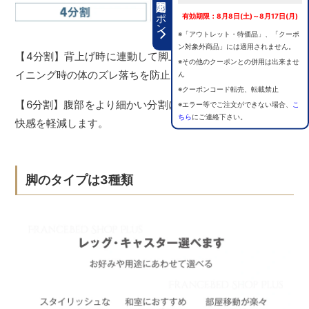
期間限定クーポン
有効期限：8月8日(土)～8月17日(月)
※「アウトレット・特価品」、「クーポ
ン対象外商品」には適用されません。
【4分割】背上げ時に連動して脚上げを行うことで、リクラ
※その他のクーポンとの併用は出来ませ
イニング時の体のズレ落ちを防止します。
ん
※クーポンコード転売、転載禁止
【6分割】腹部をより細かい分割にすることで圧迫による不
※エラー等でご注文ができない場合、
こ
ちら
にご連絡下さい。
快感を軽減します。
脚のタイプは3種類