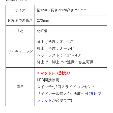
サイズ
幅1240×長さ2112×高さ793mm
床板までの高さ
270mm
主材
化粧板
背上げ角度：0°～67°
脚上げ角度：0°～34°
リクライニング
ヘッドレスト：-13°～40°
背上げ・脚上げの連動・独立可動
※マットレス別売り
LED間接照明
スイッチ付1口スライドコンセント
備考
サイドレール最大4か所取付可(
専用ブ
ラケット
が必要です)