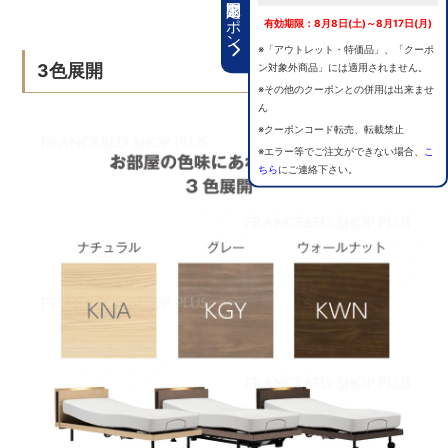
期間限定クーポン
有効期限：8月8日(土)～8月17日(月)
※「アウトレット・特価品」、「クーポ
3色展開
ン対象外商品」には適用されません。
※その他のクーポンとの併用は出来ませ
ん
※クーポンコード転売、転載禁止
※エラー等でご注文ができない場合、
こ
ちら
にご連絡下さい。