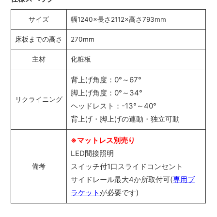
サイズ
幅1240×長さ2112×高さ793mm
床板までの高さ
270mm
主材
化粧板
背上げ角度：0°～67°
脚上げ角度：0°～34°
リクライニング
ヘッドレスト：-13°～40°
背上げ・脚上げの連動・独立可動
※マットレス別売り
LED間接照明
スイッチ付1口スライドコンセント
備考
サイドレール最大4か所取付可(
専用ブ
ラケット
が必要です)