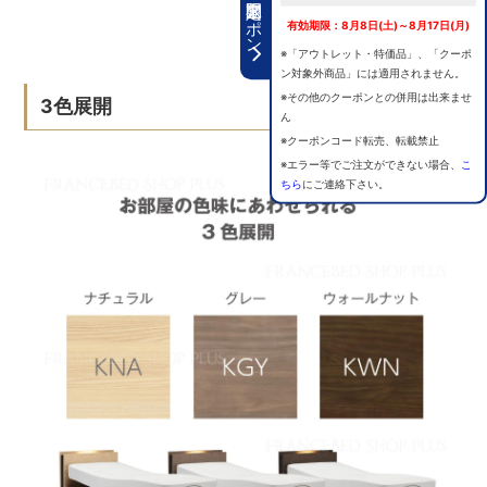
期間限定クーポン
有効期限：8月8日(土)～8月17日(月)
※「アウトレット・特価品」、「クーポ
ン対象外商品」には適用されません。
※その他のクーポンとの併用は出来ませ
3色展開
ん
※クーポンコード転売、転載禁止
※エラー等でご注文ができない場合、
こ
ちら
にご連絡下さい。