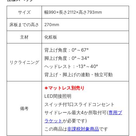
サイズ
幅990×長さ2112×高さ793mm
床板までの高さ
270mm
主材
化粧板
背上げ角度：0°～67°
脚上げ角度：0°～34°
リクライニング
ヘッドレスト：-13°～40°
背上げ・脚上げの連動・独立可動
※マットレス別売り
LED間接照明
スイッチ付1口スライドコンセント
備考
サイドレール最大4か所取付可(
専用ブ
ラケット
が必要です)
この商品は
非課税対象商品
です