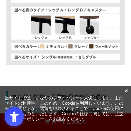
徹底的な試験と品質管理で安心の選択
当サイトでは、あなたのプライバシーを大切にします。また
サイトの利便性向上のため、Cookieを利用しています。この
表示を閉じるか、閲覧を継続されることで、Cookieの使用に
同意するものといたします。Cookieの仕様に関しては、
「プ
ライバシーポリシー」
をお読みください。
カートに入れる