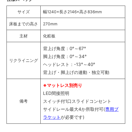
サイズ
幅1240×長さ2146×高さ836mm
床板までの高さ
270mm
主材
化粧板
背上げ角度：0°～67°
脚上げ角度：0°～34°
リクライニング
ヘッドレスト：-13°～40°
背上げ・脚上げの連動・独立可動
※マットレス別売り
LED間接照明
スイッチ付1口スライドコンセント
備考
サイドレール最大4か所取付可(
専用ブ
ラケット
が必要です)