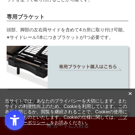
専用ブラケット
頭部、脚部の左右両サイドを含めて4カ所に取り付け可能。
※サイドレール1本につきブラケットが1つ必要です。
当サイトでは、あなたのプライバシーを大切にします。また
サイドレール
サイトの利便性向上のため、Cookieを利用しています。この
表示を閉じるか、閲覧を継続されることで、Cookieの使用に
同意するものといたします。Cookieの仕様に関しては、
「プ
ライバシーポリシー」
をお読みください。
カートに入れる