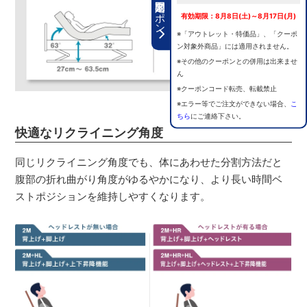
期間限定クーポン
有効期限：8月8日(土)～8月17日(月)
※「アウトレット・特価品」、「クーポ
ン対象外商品」には適用されません。
※その他のクーポンとの併用は出来ませ
ん
※クーポンコード転売、転載禁止
※エラー等でご注文ができない場合、
こ
ちら
にご連絡下さい。
快適なリクライニング角度
同じリクライニング角度でも、体にあわせた分割方法だと
腹部の折れ曲がり角度がゆるやかになり、より長い時間ベ
ストポジションを維持しやすくなります。