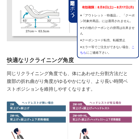
期間限定クーポン
有効期限：8月8日(土)～8月17日(月)
※「アウトレット・特価品」、「クーポ
ン対象外商品」には適用されません。
※その他のクーポンとの併用は出来ませ
ん
※クーポンコード転売、転載禁止
※エラー等でご注文ができない場合、
こ
ちら
にご連絡下さい。
快適なリクライニング角度
同じリクライニング角度でも、体にあわせた分割方法だと
腹部の折れ曲がり角度がゆるやかになり、より長い時間ベ
ストポジションを維持しやすくなります。