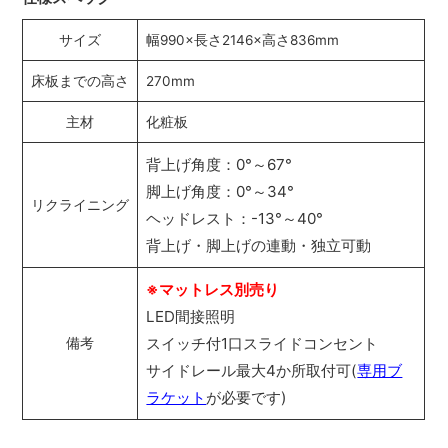
サイズ
幅990×長さ2146×高さ836mm
床板までの高さ
270mm
主材
化粧板
背上げ角度：0°～67°
脚上げ角度：0°～34°
リクライニング
ヘッドレスト：-13°～40°
背上げ・脚上げの連動・独立可動
※マットレス別売り
LED間接照明
スイッチ付1口スライドコンセント
備考
サイドレール最大4か所取付可(
専用ブ
ラケット
が必要です)