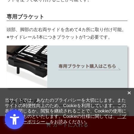
専用ブラケット
頭部、脚部の左右両サイドを含めて4カ所に取り付け可能。
※サイドレール1本につきブラケットが1つ必要です。
当サイトでは、あなたのプライバシーを大切にします。また
サイドレール
サイトの利便性向上のため、Cookieを利用しています。この
表示を閉じるか、閲覧を継続されることで、Cookieの使用に
同意するものといたします。Cookieの仕様に関しては、
「プ
ライバシーポリシー」
をお読みください。
カートに入れる