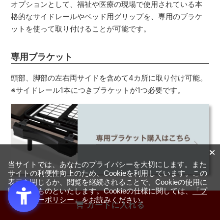
オプションとして、福祉や医療の現場で使用されている本
格的なサイドレールやベッド用グリップを、専用のブラケ
ットを使って取り付けることが可能です。
専用ブラケット
頭部、脚部の左右両サイドを含めて4カ所に取り付け可能。
※サイドレール1本につきブラケットが1つ必要です。
当サイトでは、あなたのプライバシーを大切にします。また
サイトの利便性向上のため、Cookieを利用しています。この
表示を閉じるか、閲覧を継続されることで、Cookieの使用に
同意するものといたします。Cookieの仕様に関しては、
「プ
サイドレール
ライバシーポリシー」
をお読みください。
カートに入れる