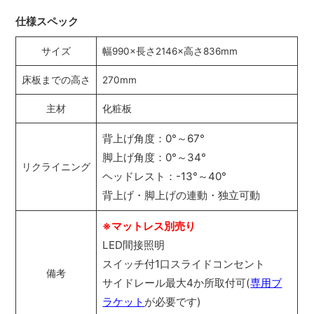
仕様スペック
サイズ
幅990×長さ2146×高さ836mm
床板までの高さ
270mm
主材
化粧板
背上げ角度：0°～67°
脚上げ角度：0°～34°
リクライニング
ヘッドレスト：-13°～40°
背上げ・脚上げの連動・独立可動
※マットレス別売り
LED間接照明
スイッチ付1口スライドコンセント
備考
サイドレール最大4か所取付可(
専用ブ
ラケット
が必要です)