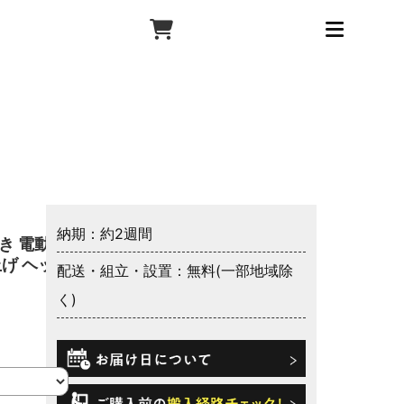
納期：約2週間
き 電動ベ
上げ ヘッ
配送・組立・設置：無料(一部地域除
く)