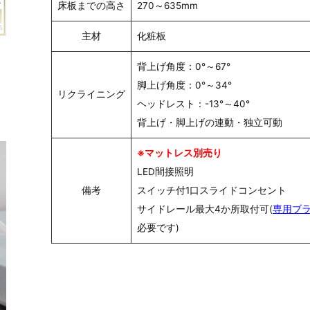
床板までの高さ
270～635mm
主材
化粧板
背上げ角度：0°～67°
脚上げ角度：0°～34°
リクライニング
ヘッドレスト：-13°～40°
背上げ・脚上げの連動・独立可動
※マットレス別売り
LED間接照明
備考
スイッチ付1口スライドコンセント
サイドレール最大4か所取付可(
専用ブ
必要です)