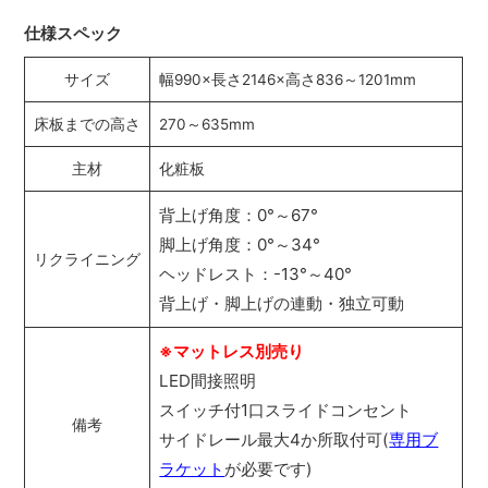
仕様スペック
サイズ
幅990×長さ2146×高さ836～1201mm
床板までの高さ
270～635mm
主材
化粧板
背上げ角度：0°～67°
脚上げ角度：0°～34°
リクライニング
ヘッドレスト：-13°～40°
背上げ・脚上げの連動・独立可動
※マットレス別売り
LED間接照明
スイッチ付1口スライドコンセント
備考
サイドレール最大4か所取付可(
専用ブ
ラケット
が必要です)