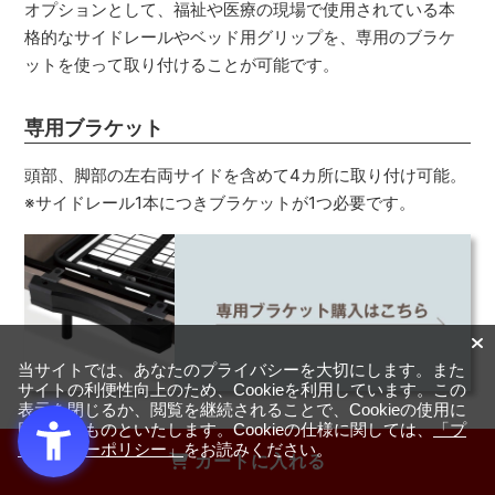
オプションとして、福祉や医療の現場で使用されている本
格的なサイドレールやベッド用グリップを、専用のブラケ
ットを使って取り付けることが可能です。
専用ブラケット
頭部、脚部の左右両サイドを含めて4カ所に取り付け可能。
※サイドレール1本につきブラケットが1つ必要です。
当サイトでは、あなたのプライバシーを大切にします。また
サイトの利便性向上のため、Cookieを利用しています。この
表示を閉じるか、閲覧を継続されることで、Cookieの使用に
同意するものといたします。Cookieの仕様に関しては、
「プ
サイドレール
ライバシーポリシー」
をお読みください。
カートに入れる