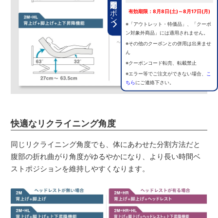
期間限定クーポン
有効期限：8月8日(土)～8月17日(月)
※「アウトレット・特価品」、「クーポ
ン対象外商品」には適用されません。
※その他のクーポンとの併用は出来ませ
ん
※クーポンコード転売、転載禁止
※エラー等でご注文ができない場合、
こ
ちら
にご連絡下さい。
快適なリクライニング角度
同じリクライニング角度でも、体にあわせた分割方法だと
腹部の折れ曲がり角度がゆるやかになり、より長い時間ベ
ストポジションを維持しやすくなります。