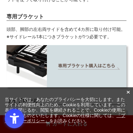
専用ブラケット
頭部、脚部の左右両サイドを含めて4カ所に取り付け可能。
※サイドレール1本につきブラケットが1つ必要です。
当サイトでは、あなたのプライバシーを大切にします。また
サイドレール
サイトの利便性向上のため、Cookieを利用しています。この
表示を閉じるか、閲覧を継続されることで、Cookieの使用に
同意するものといたします。Cookieの仕様に関しては、
「プ
ライバシーポリシー」
をお読みください。
カートに入れる