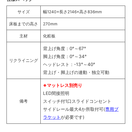
サイズ
幅1240×長さ2146×高さ836mm
床板までの高さ
270mm
主材
化粧板
背上げ角度：0°～67°
脚上げ角度：0°～34°
リクライニング
ヘッドレスト：-13°～40°
背上げ・脚上げの連動・独立可動
※マットレス別売り
LED間接照明
スイッチ付1口スライドコンセント
備考
サイドレール最大4か所取付可(
専用ブ
ラケット
が必要です)