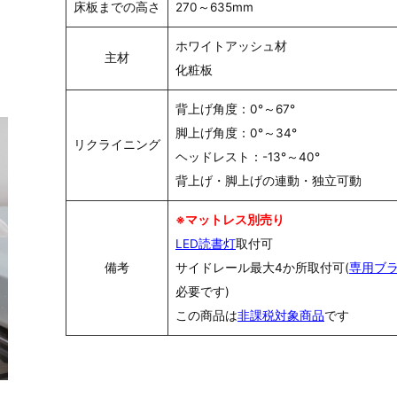
床板までの高さ
270～635mm
ホワイトアッシュ材
主材
化粧板
背上げ角度：0°～67°
脚上げ角度：0°～34°
リクライニング
ヘッドレスト：-13°～40°
背上げ・脚上げの連動・独立可動
※マットレス別売り
LED読書灯
取付可
備考
サイドレール最大4か所取付可(
専用ブ
必要です)
この商品は
非課税対象商品
です