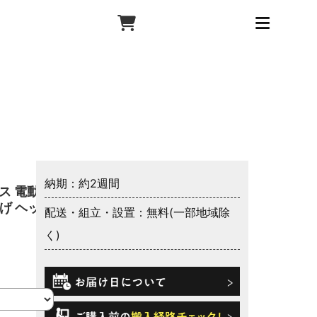
納期：約2週間
ス 電動ベ
上げ ヘッド
配送・組立・設置：無料(一部地域除
く)