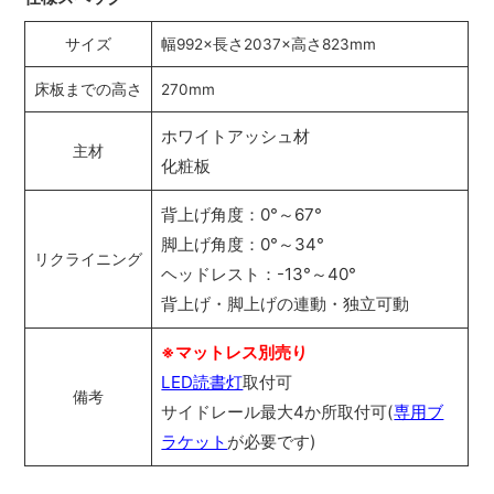
サイズ
幅992×長さ2037×高さ823mm
床板までの高さ
270mm
ホワイトアッシュ材
主材
化粧板
背上げ角度：0°～67°
脚上げ角度：0°～34°
リクライニング
ヘッドレスト：-13°～40°
背上げ・脚上げの連動・独立可動
※マットレス別売り
LED読書灯
取付可
備考
サイドレール最大4か所取付可(
専用ブ
ラケット
が必要です)