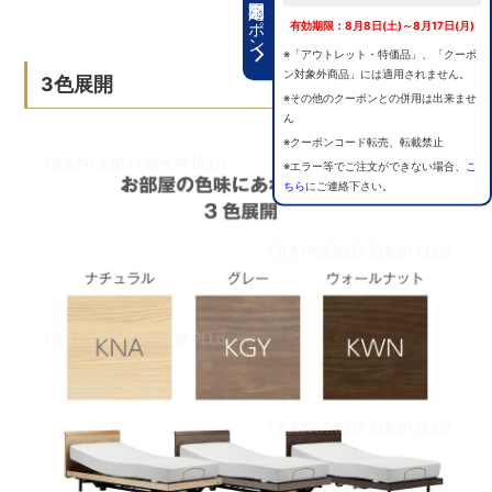
期間限定クーポン
有効期限：8月8日(土)～8月17日(月)
※「アウトレット・特価品」、「クーポ
ン対象外商品」には適用されません。
3色展開
※その他のクーポンとの併用は出来ませ
ん
※クーポンコード転売、転載禁止
※エラー等でご注文ができない場合、
こ
ちら
にご連絡下さい。