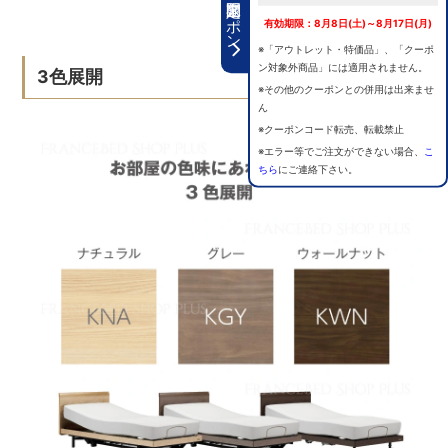
期間限定クーポン
有効期限：8月8日(土)～8月17日(月)
※「アウトレット・特価品」、「クーポ
ン対象外商品」には適用されません。
3色展開
※その他のクーポンとの併用は出来ませ
ん
※クーポンコード転売、転載禁止
※エラー等でご注文ができない場合、
こ
ちら
にご連絡下さい。