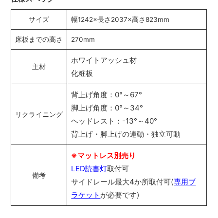
サイズ
幅1242×長さ2037×高さ823mm
床板までの高さ
270mm
ホワイトアッシュ材
主材
化粧板
背上げ角度：0°～67°
脚上げ角度：0°～34°
リクライニング
ヘッドレスト：-13°～40°
背上げ・脚上げの連動・独立可動
※マットレス別売り
LED読書灯
取付可
備考
サイドレール最大4か所取付可(
専用ブ
ラケット
が必要です)