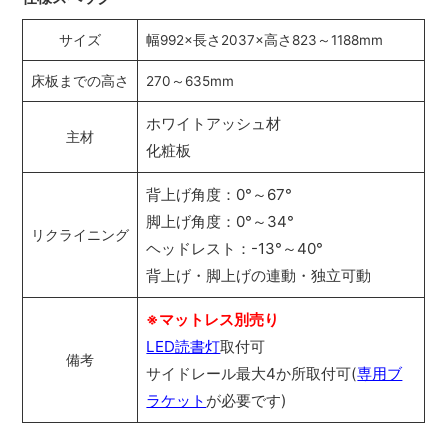
サイズ
幅992×長さ2037×高さ823～1188mm
床板までの高さ
270～635mm
ホワイトアッシュ材
主材
化粧板
背上げ角度：0°～67°
脚上げ角度：0°～34°
リクライニング
ヘッドレスト：-13°～40°
背上げ・脚上げの連動・独立可動
※マットレス別売り
LED読書灯
取付可
備考
サイドレール最大4か所取付可(
専用ブ
ラケット
が必要です)