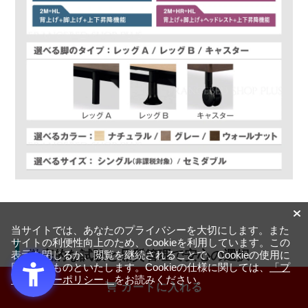
当サイトでは、あなたのプライバシーを大切にします。また
サイトの利便性向上のため、Cookieを利用しています。この
徹底的な試験と品質管理で安心の選択
表示を閉じるか、閲覧を継続されることで、Cookieの使用に
同意するものといたします。Cookieの仕様に関しては、
「プ
ライバシーポリシー」
をお読みください。
カートに入れる