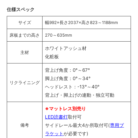
仕様スペック
サイズ
幅992×長さ2037×高さ823～1188mm
床板までの高さ
270～635mm
ホワイトアッシュ材
主材
化粧板
背上げ角度：0°～67°
脚上げ角度：0°～34°
リクライニング
ヘッドレスト：-13°～40°
背上げ・脚上げの連動・独立可動
※マットレス別売り
LED読書灯
取付可
サイドレール最大4か所取付可(
専用ブ
備考
ラケット
が必要です)