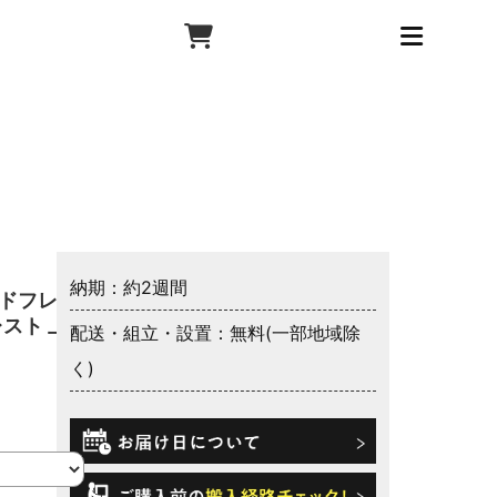
納期：約2週間
ッドフレー
レスト 上
配送・組立・設置：無料(一部地域除
く)