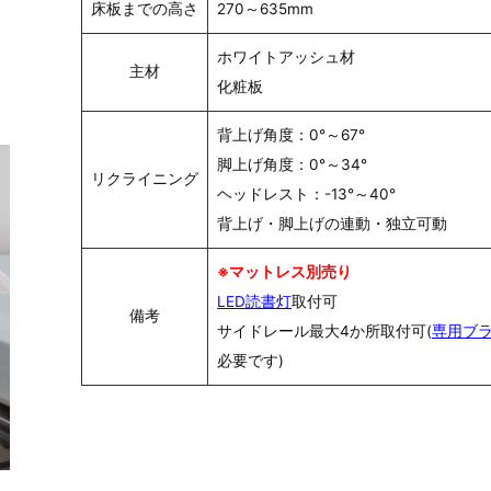
床板までの高さ
270～635mm
ホワイトアッシュ材
主材
化粧板
背上げ角度：0°～67°
脚上げ角度：0°～34°
リクライニング
ヘッドレスト：-13°～40°
背上げ・脚上げの連動・独立可動
※マットレス別売り
LED読書灯
取付可
備考
サイドレール最大4か所取付可(
専用ブ
必要です)