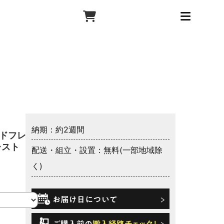
納期：約2週間
ッドフレー
レスト
配送・組立・設置：無料(一部地域除
く)