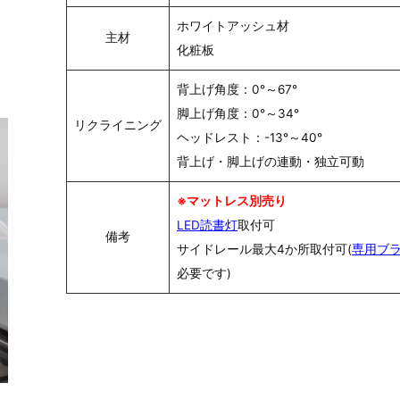
ホワイトアッシュ材
主材
化粧板
背上げ角度：0°～67°
脚上げ角度：0°～34°
リクライニング
ヘッドレスト：-13°～40°
背上げ・脚上げの連動・独立可動
※マットレス別売り
LED読書灯
取付可
備考
サイドレール最大4か所取付可(
専用ブ
必要です)