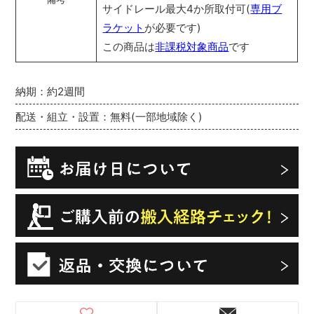
サイドレール最大4か所取付可(
専用ブ
ラケット
が必要です)
この商品は
非課税対象商品
です
納期：約2週間
配送・組立・設置：無料(一部地域除く)