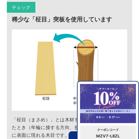
チェック
稀少な「柾目」突板を使用しています
「柾目（まさめ）」とは木材を中心からずらして切っ
たとき（年輪に接する方向、接線方向に切ったとき）
クーポンコード
に表面に現れる木目です。切断面は縦方向にまっすぐ
MZV7-L8ZL