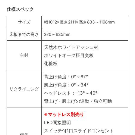
仕様スペック
サイズ
幅1012×長さ2111×高さ833～1198mm
床板までの高さ
270～635mm
天然木ホワイトアッシュ材
ホワイトオーク柾目突板
主材
化粧板
背上げ角度：0°～67°
脚上げ角度：0°～34°
リクライニング
ヘッドレスト：-13°～40°
背上げ・脚上げの連動・独立可動
※マットレス別売り
LED間接照明
スイッチ付1口スライドコンセント
備考