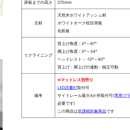
床板までの高さ
270mm
天然木ホワイトアッシュ材
主材
ホワイトオーク柾目突板
化粧板
背上げ角度：0°～67°
脚上げ角度：0°～34°
リクライニング
ヘッドレスト：-13°～40°
背上げ・脚上げの連動・独立可動
※マットレス別売り
LED読書灯
取付可
備考
サイドレール最大4か所取付可(
専用ブ
必要です)
この商品は
非課税対象商品
です