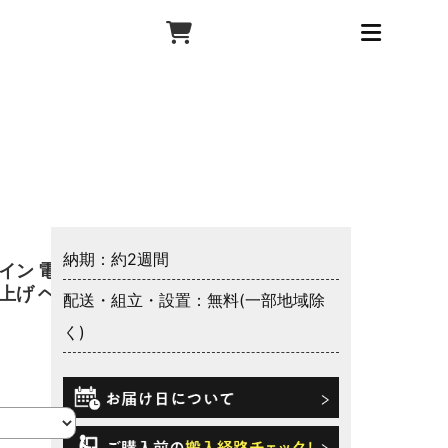
納期：約2週間
イン 電動
脚上げ ヘッ
配送・組立・設置：無料(一部地域除
く)