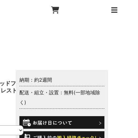
納期：約2週間
ベッドフレ
ドレスト
配送・組立・設置：無料(一部地域除
く)