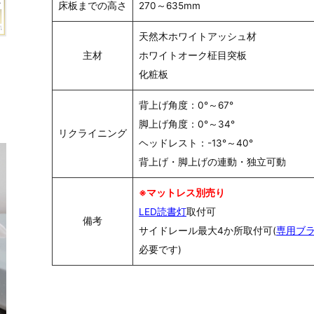
床板までの高さ
270～635mm
天然木ホワイトアッシュ材
主材
ホワイトオーク柾目突板
化粧板
背上げ角度：0°～67°
脚上げ角度：0°～34°
リクライニング
ヘッドレスト：-13°～40°
背上げ・脚上げの連動・独立可動
※マットレス別売り
LED読書灯
取付可
備考
サイドレール最大4か所取付可(
専用ブ
必要です)