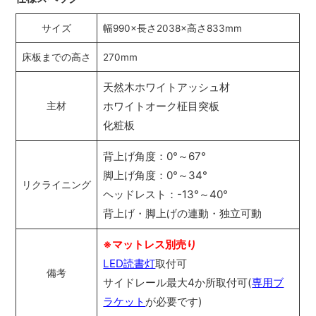
サイズ
幅990×長さ2038×高さ833mm
床板までの高さ
270mm
天然木ホワイトアッシュ材
ホワイトオーク柾目突板
主材
化粧板
背上げ角度：0°～67°
脚上げ角度：0°～34°
リクライニング
ヘッドレスト：-13°～40°
背上げ・脚上げの連動・独立可動
※マットレス別売り
LED読書灯
取付可
備考
サイドレール最大4か所取付可(
専用ブ
ラケット
が必要です)