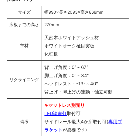
サイズ
幅990×長さ2093×高さ868mm
床板までの高さ
270mm
天然木ホワイトアッシュ材
ホワイトオーク柾目突板
主材
化粧板
背上げ角度：0°～67°
脚上げ角度：0°～34°
リクライニング
ヘッドレスト：-13°～40°
背上げ・脚上げの連動・独立可動
※マットレス別売り
LED読書灯
取付可
サイドレール最大4か所取付可(
専用ブ
備考
ラケット
が必要です)