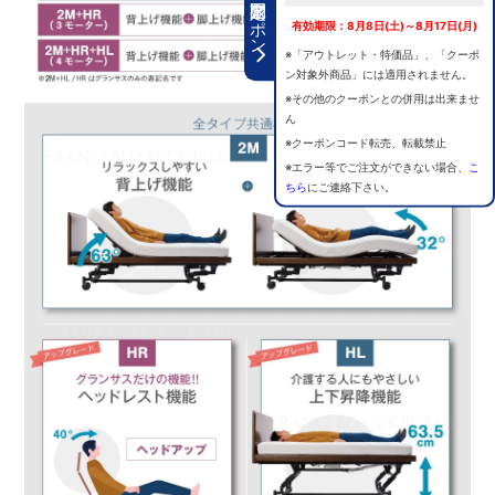
期間限定クーポン
有効期限：8月8日(土)～8月17日(月)
※「アウトレット・特価品」、「クーポ
ン対象外商品」には適用されません。
※その他のクーポンとの併用は出来ませ
ん
※クーポンコード転売、転載禁止
※エラー等でご注文ができない場合、
こ
ちら
にご連絡下さい。