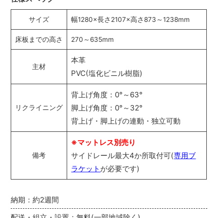
サイズ
幅1280×長さ2107×高さ873～1238mm
床板までの高さ
270～635mm
本革
主材
PVC(塩化ビニル樹脂)
背上げ角度：0°～63°
脚上げ角度：0°～32°
リクライニング
背上げ・脚上げの連動・独立可動
※マットレス別売り
サイドレール最大4か所取付可(
専用ブ
備考
ラケット
が必要です)
納期：約2週間
配送・組立・設置：無料(一部地域除く)