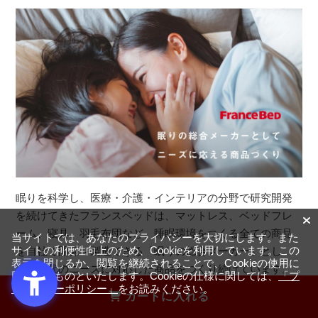
眠りを科学し、医療・介護・インテリアの分野で研究開発
を続けてきたフランスベッドは、マットレス、ベッドフレ
ーム、寝具、羽毛布団など、睡眠環境をつくる全ての商品
当サイトでは、あなたのプライバシーを大切にします。また
を自社で開発～製造できる「眠りの総合メーカー」とし
サイトの利便性向上のため、Cookieを利用しています。この
表示を閉じるか、閲覧を継続されることで、Cookieの使用に
て、時代のニーズに対応した商品をつくり続けています。
同意するものといたします。Cookieの仕様に関しては、
「プ
ライバシーポリシー」
をお読みください。
カートに入れる