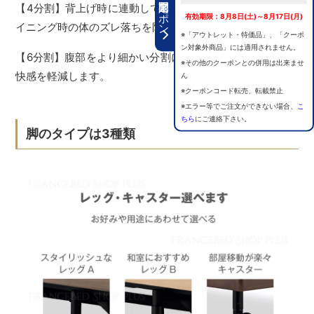
期間限定クーポン
【4分割】背上げ時に連動して脚上げを行うことで、リクラ
有効期限：8月8日(土)～8月17日(月)
イニング時の体のズレ落ちを防止します。
※「アウトレット・特価品」、「クーポ
ン対象外商品」には適用されません。
【6分割】腹部をより細かい分割にすることで圧迫による不
※その他のクーポンとの併用は出来ませ
快感を軽減します。
ん
※クーポンコード転売、転載禁止
※エラー等でご注文ができない場合、
こ
ちら
にご連絡下さい。
脚のタイプは3種類