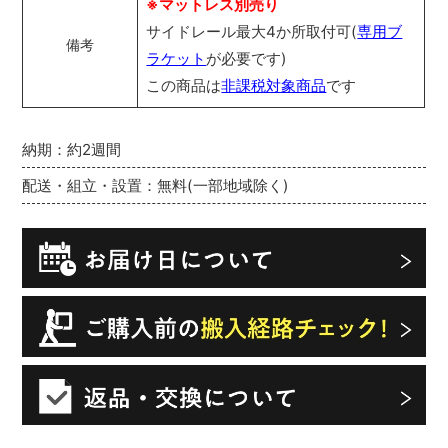
※マットレス別売り
サイドレール最大4か所取付可(
専用ブ
備考
ラケット
が必要です)
この商品は
非課税対象商品
です
納期：約2週間
配送・組立・設置：無料(一部地域除く)