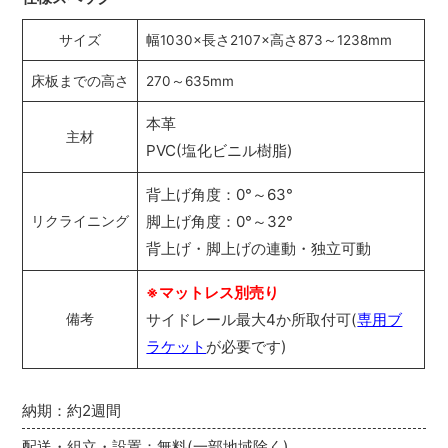
サイズ
幅1030×長さ2107×高さ873～1238mm
床板までの高さ
270～635mm
本革
主材
PVC(塩化ビニル樹脂)
背上げ角度：0°～63°
脚上げ角度：0°～32°
リクライニング
背上げ・脚上げの連動・独立可動
※マットレス別売り
サイドレール最大4か所取付可(
専用ブ
備考
ラケット
が必要です)
納期：約2週間
配送・組立・設置：無料(一部地域除く)