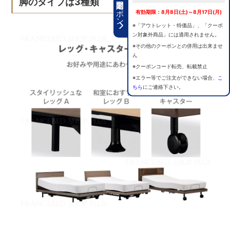
期間限定クーポン
脚のタイプは3種類
有効期限：8月8日(土)～8月17日(月)
※「アウトレット・特価品」、「クーポ
ン対象外商品」には適用されません。
※その他のクーポンとの併用は出来ませ
ん
※クーポンコード転売、転載禁止
※エラー等でご注文ができない場合、
こ
ちら
にご連絡下さい。