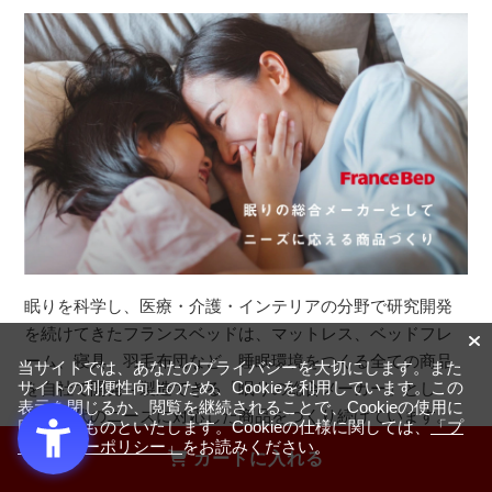
眠りを科学し、医療・介護・インテリアの分野で研究開発
を続けてきたフランスベッドは、マットレス、ベッドフレ
ーム、寝具、羽毛布団など、睡眠環境をつくる全ての商品
当サイトでは、あなたのプライバシーを大切にします。また
を自社で開発～製造できる「眠りの総合メーカー」とし
サイトの利便性向上のため、Cookieを利用しています。この
表示を閉じるか、閲覧を継続されることで、Cookieの使用に
て、時代のニーズに対応した商品をつくり続けています。
同意するものといたします。Cookieの仕様に関しては、
「プ
ライバシーポリシー」
をお読みください。
カートに入れる