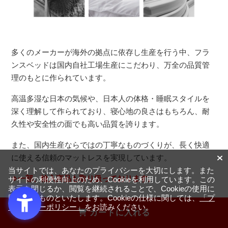
多くのメーカーが海外の拠点に依存し生産を行う中、フラ
ンスベッドは国内自社工場生産にこだわり、万全の品質管
理のもとに作られています。
高温多湿な日本の気候や、日本人の体格・睡眠スタイルを
深く理解して作られており、寝心地の良さはもちろん、耐
久性や安全性の面でも高い品質を誇ります。
また、国内生産ならではの丁寧なものづくりが、長く快適
に使える信頼のマットレスを実現しています。
当サイトでは、あなたのプライバシーを大切にします。また
※一部、輸入商品も取り扱っております。
サイトの利便性向上のため、Cookieを利用しています。この
表示を閉じるか、閲覧を継続されることで、Cookieの使用に
同意するものといたします。Cookieの仕様に関しては、
「プ
ライバシーポリシー」
をお読みください。
カートに入れる