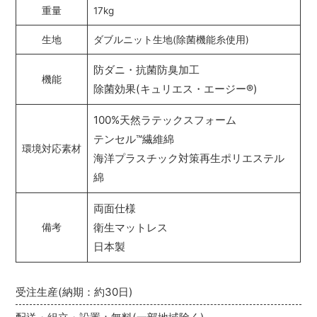
重量
17kg
生地
ダブルニット生地(除菌機能糸使用)
防ダニ・抗菌防臭加工
機能
除菌効果(キュリエス・エージー
®
)
100%天然ラテックスフォーム
テンセル
™
繊維綿
環境対応素材
海洋プラスチック対策再生ポリエステル
綿
両面仕様
衛生マットレス
備考
日本製
受注生産(納期：約30日)