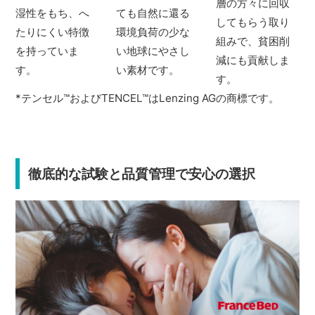
層の方々に回収
湿性をもち、へ
ても自然に還る
してもらう取り
たりにくい特徴
環境負荷の少な
組みで、貧困削
を持っていま
い地球にやさし
減にも貢献しま
す。
い素材です。
す。
*テンセル
™
およびTENCEL
™
はLenzing AGの商標です。
徹底的な試験と品質管理で安心の選択