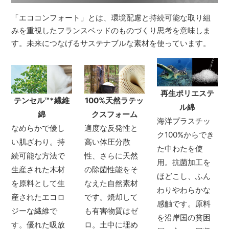
「エココンフォート」とは、環境配慮と持続可能な取り組
みを重視したフランスベッドのものづくり思考を意味しま
す。未来につなげるサステナブルな素材を使っています。
再生ポリエステ
テンセル
™*
繊維
100%天然ラテッ
ル綿
綿
クスフォーム
海洋プラスチッ
なめらかで優し
適度な反発性と
ク100%からでき
い肌ざわり。持
高い体圧分散
た中わたを使
続可能な方法で
性、さらに天然
用。抗菌加工を
生産された木材
の除菌性能をそ
ほどこし、ふん
を原料として生
なえた自然素材
わりやわらかな
産されたエコロ
です。焼却して
感触です。原料
ジーな繊維で
も有害物質はゼ
を沿岸国の貧困
す。優れた吸放
ロ。土中に埋め