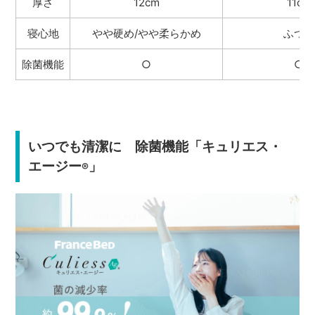
厚さ
12cm
11cm
寝心地
やや硬め/やや柔らかめ
ふつう
除菌機能
○
○
いつでも清潔に 除菌機能「キュリエス・
エージー
」
®