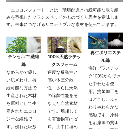
「エココンフォート」とは、環境配慮と持続可能な取り組
みを重視したフランスベッドのものづくり思考を意味しま
す。未来につなげるサステナブルな素材を使っています。
再生ポリエステ
テンセル
™*
繊維
100%天然ラテッ
ル綿
綿
クスフォーム
海洋プラスチッ
なめらかで優し
適度な反発性と
ク100%からでき
い肌ざわり。持
高い体圧分散
た中わたを使
続可能な方法で
性、さらに天然
用。抗菌加工を
生産された木材
の除菌性能をそ
ほどこし、ふん
を原料として生
なえた自然素材
わりやわらかな
産されたエコロ
です。焼却して
感触です。原料
ジーな繊維で
も有害物質はゼ
を沿岸国の貧困
す。優れた吸放
ロ。土中に埋め