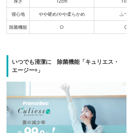
厚さ
12cm
11cm
寝心地
やや硬め/やや柔らかめ
ふつう
除菌機能
○
○
いつでも清潔に 除菌機能「キュリエス・
エージー
」
®