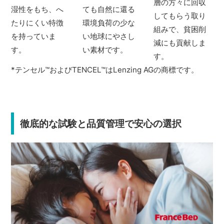
層の方々に回収
湿性をもち、へ
ても自然に還る
してもらう取り
たりにくい特徴
環境負荷の少な
組みで、貧困削
を持っていま
い地球にやさし
減にも貢献しま
す。
い素材です。
す。
*テンセル
™
およびTENCEL
™
はLenzing AGの商標です。
徹底的な試験と品質管理で安心の選択