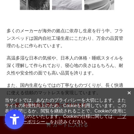
多くのメーカーが海外の拠点に依存し生産を行う中、フラ
ンスベッドは国内自社工場生産にこだわり、万全の品質管
理のもとに作られています。
高温多湿な日本の気候や、日本人の体格・睡眠スタイルを
深く理解して作られており、寝心地の良さはもちろん、耐
久性や安全性の面でも高い品質を誇ります。
また、国内生産ならではの丁寧なものづくりが、長く快適
に使える信頼のマットレスを実現しています。
当サイトでは、あなたのプライバシーを大切にします。また
※一部、輸入商品も取り扱っております。
サイトの利便性向上のため、Cookieを利用しています。この
表示を閉じるか、閲覧を継続されることで、Cookieの使用に
同意するものといたします。Cookieの仕様に関しては、
「プ
ライバシーポリシー」
をお読みください。
カートに入れる