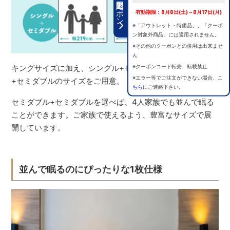
期間限定クーポン
有効期限：8月8日(土)～8月17日(月)
※「アウトレット・特価品」、「クーポ
ン対象外商品」には適用されません。
※その他のクーポンとの併用は出来ませ
ん
※クーポンコード転売、転載禁止
キングサイズに加え、シングル+セミダブル、セミダブル
※エラー等でご注文ができない場合、
こ
+セミダブルのサイズをご用意。
ちら
にご連絡下さい。
セミダブル+セミダブルを選べば、4人家族でも並んで眠る
ことができます。ご家族で使えるよう、豊富なサイズで展
開しています。
並んで眠るのにぴったりな1枚仕様