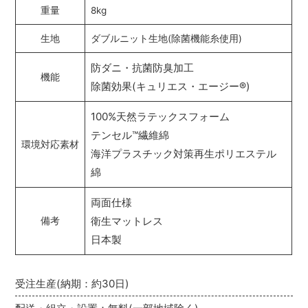
重量
8kg
生地
ダブルニット生地(除菌機能糸使用)
防ダニ・抗菌防臭加工
機能
除菌効果(キュリエス・エージー
®
)
100%天然ラテックスフォーム
テンセル
™
繊維綿
環境対応素材
海洋プラスチック対策再生ポリエステル
綿
両面仕様
衛生マットレス
備考
日本製
受注生産(納期：約30日)