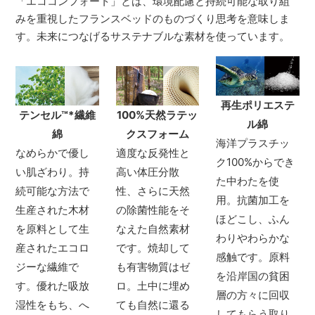
「エココンフォート」とは、環境配慮と持続可能な取り組
みを重視したフランスベッドのものづくり思考を意味しま
す。未来につなげるサステナブルな素材を使っています。
再生ポリエステ
テンセル
™*
繊維
100%天然ラテッ
ル綿
綿
クスフォーム
海洋プラスチッ
なめらかで優し
適度な反発性と
ク100%からでき
い肌ざわり。持
高い体圧分散
た中わたを使
続可能な方法で
性、さらに天然
用。抗菌加工を
生産された木材
の除菌性能をそ
ほどこし、ふん
を原料として生
なえた自然素材
わりやわらかな
産されたエコロ
です。焼却して
感触です。原料
ジーな繊維で
も有害物質はゼ
を沿岸国の貧困
す。優れた吸放
ロ。土中に埋め
層の方々に回収
湿性をもち、へ
ても自然に還る
してもらう取り