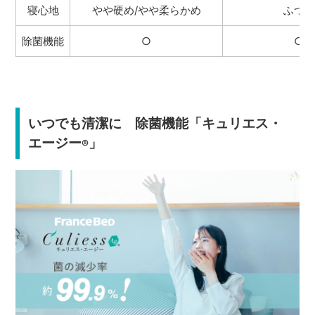
寝心地
やや硬め/やや柔らかめ
ふつう
除菌機能
○
○
いつでも清潔に 除菌機能「キュリエス・
エージー
」
®