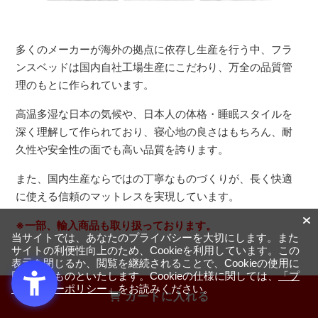
多くのメーカーが海外の拠点に依存し生産を行う中、フラ
ンスベッドは国内自社工場生産にこだわり、万全の品質管
理のもとに作られています。
高温多湿な日本の気候や、日本人の体格・睡眠スタイルを
深く理解して作られており、寝心地の良さはもちろん、耐
久性や安全性の面でも高い品質を誇ります。
また、国内生産ならではの丁寧なものづくりが、長く快適
に使える信頼のマットレスを実現しています。
※一部、輸入商品も取り扱っております。
当サイトでは、あなたのプライバシーを大切にします。また
サイトの利便性向上のため、Cookieを利用しています。この
表示を閉じるか、閲覧を継続されることで、Cookieの使用に
同意するものといたします。Cookieの仕様に関しては、
「プ
ライバシーポリシー」
をお読みください。
カートに入れる
安心のメーカー保証