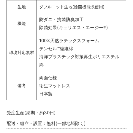
生地
ダブルニット生地(除菌機能糸使用)
防ダニ・抗菌防臭加工
機能
除菌効果(キュリエス・エージー
®
)
100%天然ラテックスフォーム
テンセル
™
繊維綿
環境対応素材
海洋プラスチック対策再生ポリエステル
綿
両面仕様
衛生マットレス
備考
日本製
受注生産(納期：約30日)
配送・組立・設置：無料(一部地域除く)