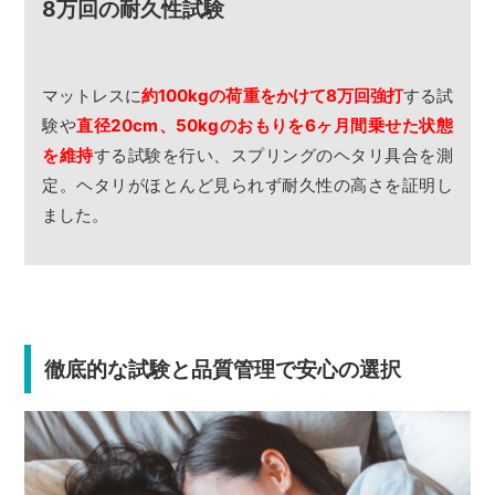
8万回の耐久性試験
マットレスに
約100kgの荷重をかけて8万回強打
する試
験や
直径20cm、50kgのおもりを6ヶ月間乗せた状態
を維持
する試験を行い、スプリングのヘタリ具合を測
定。ヘタリがほとんど見られず耐久性の高さを証明し
ました。
徹底的な試験と品質管理で安心の選択