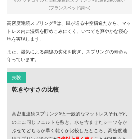
ポケットコイルと高密度連続スプリング
の通気性の違い
(フランスベッド調べ)
高密度連続スプリング
®
は、風が通る中空構造だから、マッ
トレス内に湿気を貯めこみにくく、いつでも爽やかな寝心
地を実現します。
また、湿気による鋼線の劣化を防ぎ、スプリングの寿命も
守っています。
実験
乾きやすさの比較
高密度連続スプリング
®
と一般的なマットレスそれぞれ
の上に同じフェルトを敷き、水を含ませたシーツをか
ぶせてどちらが早く乾くか比較したところ、高密度連
続スプリング
®
の方が
2倍以上早く乾く
ことが証明され