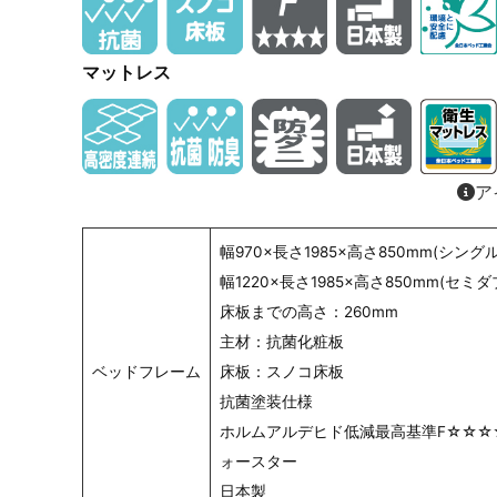
マットレス
ア
幅970×長さ1985×高さ850mm(シングル
幅1220×長さ1985×高さ850mm(セミダ
床板までの高さ：260mm
主材：抗菌化粧板
ベッドフレーム
床板：スノコ床板
抗菌塗装仕様
ホルムアルデヒド低減最高基準F☆☆☆
ォースター
日本製