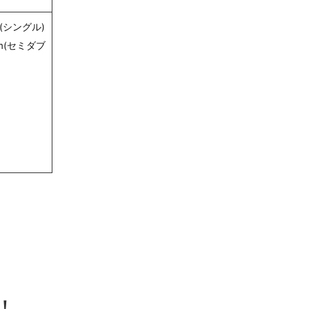
(シングル)
mm(セミダブ
！