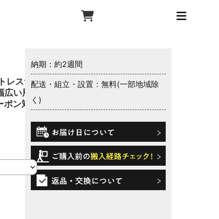
納期：約2週間
トレスつ
配送・組立・設置：無料(一部地域除
 幅広い層
く)
ーポン対