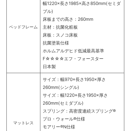
幅1220×長さ1985×高さ850mm(セミダ
ブル)
床板までの高さ：260mm
主材：抗菌化粧板
ベッドフレーム
床板：スノコ床板
抗菌塗装仕様
ホルムアルデヒド低減最高基準
F☆☆☆☆エフ・フォースター
日本製
サイズ：幅970×長さ1950×厚さ
260mm(シングル)
サイズ：幅1220×長さ1950×厚さ
260mm(セミダブル)
スプリング：高密度連続スプリング
®
プロ・ウォール
®
仕様
マットレス
モアリー
®
N仕様