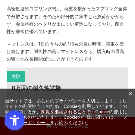
高密度連続スプリング
®
は、荷重を繋がったスプリング全体
で分散させます。そのため部分的に集中した負荷がかから
ず、金属特有のヘタリが出にくい構造になっており、耐久
性が非常に優れています。
マットレスは、1日のうちの約1/3もの長い時間、荷重を受
け続けます。耐久性の高いマットレスなら、購入時の最高
の寝心地を長期間保つことができるのです。
実験
8万回の耐久性試験
当サイトでは、あなたのプライバシーを大切にします。また
サイトの利便性向上のため、Cookieを利用しています。この
マットレスに
約100kgの荷重をかけて8万回強打
する試
表示を閉じるか、閲覧を継続されることで、Cookieの使用に
同意するものといたします。Cookieの仕様に関しては、
「プ
験や
直径20cm、50kgのおもりを6ヶ月間乗せた状態
ライバシーポリシー」
をお読みください。
カートに入れる
を維持
する試験を行い、スプリングのヘタリ具合を測