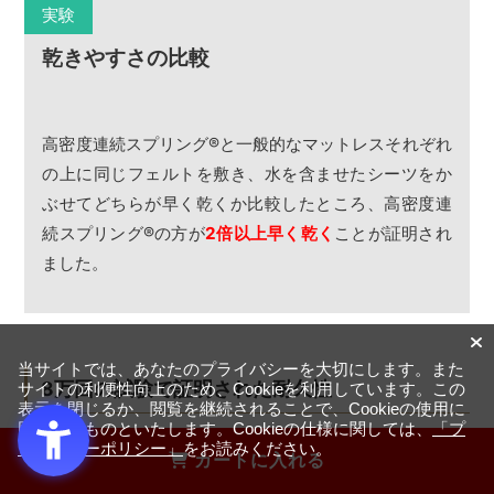
実験
乾きやすさの比較
高密度連続スプリング
®
と一般的なマットレスそれぞれ
の上に同じフェルトを敷き、水を含ませたシーツをか
ぶせてどちらが早く乾くか比較したところ、高密度連
続スプリング
®
の方が
2倍以上早く乾く
ことが証明され
ました。
当サイトでは、あなたのプライバシーを大切にします。また
8万回の試験で証明された耐久性
サイトの利便性向上のため、Cookieを利用しています。この
表示を閉じるか、閲覧を継続されることで、Cookieの使用に
同意するものといたします。Cookieの仕様に関しては、
「プ
高密度連続スプリング
®
は、荷重を繋がったスプリング全体
ライバシーポリシー」
をお読みください。
カートに入れる
で分散させます。そのため部分的に集中した負荷がかから