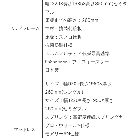
幅1220×長さ1985×高さ850mm(セミダ
ブル)
床板までの高さ：260mm
主材：抗菌化粧板
ベッドフレーム
床板：スノコ床板
抗菌塗装仕様
ホルムアルデヒド低減最高基準
F☆☆☆☆エフ・フォースター
日本製
サイズ：幅970×長さ1950×厚さ
260mm(シングル)
サイズ：幅1220×長さ1950×厚さ
260mm(セミダブル)
スプリング：高密度連続スプリング
®
プロ・ウォール
®
仕様
マットレス
モアリー
®
N仕様