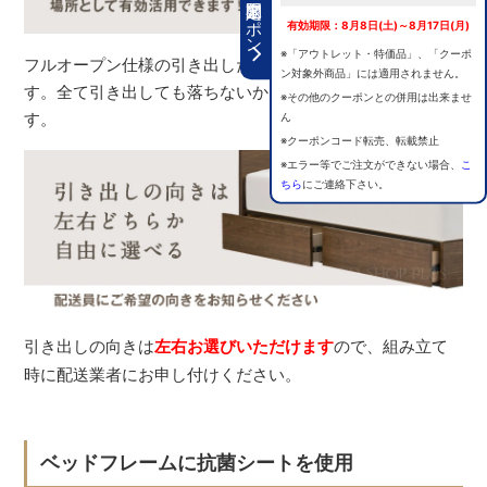
期間限定クーポン
有効期限：8月8日(土)～8月17日(月)
※「アウトレット・特価品」、「クーポ
フルオープン仕様の引き出しだから、奥まで取り出せま
ン対象外商品」には適用されません。
す。全て引き出しても落ちないから出し入れがスムーズで
※その他のクーポンとの併用は出来ませ
す。
ん
※クーポンコード転売、転載禁止
※エラー等でご注文ができない場合、
こ
ちら
にご連絡下さい。
引き出しの向きは
左右お選びいただけます
ので、組み立て
時に配送業者にお申し付けください。
ベッドフレームに抗菌シートを使用