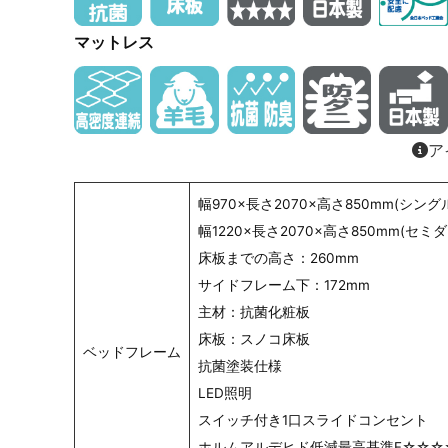
マットレス
ア
幅970×長さ2070×高さ850mm(シング
幅1220×長さ2070×高さ850mm(セミ
床板までの高さ：260mm
サイドフレーム下：172mm
主材：抗菌化粧板
床板：スノコ床板
ベッドフレーム
抗菌塗装仕様
LED照明
スイッチ付き1口スライドコンセント
ホルムアルデヒド低減最高基準F☆☆☆