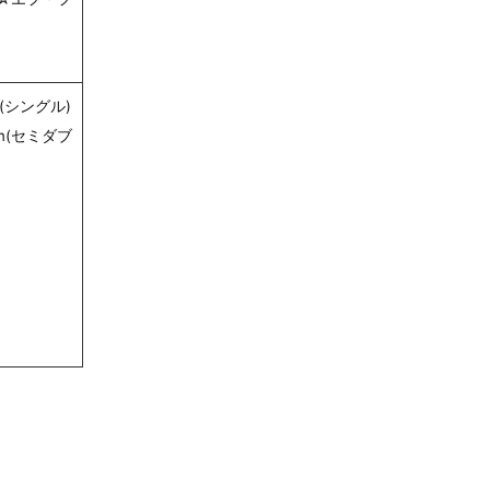
(シングル)
mm(セミダブ