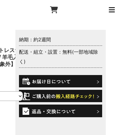
納期：約2週間
トレスつ
配送・組立・設置：無料(一部地域除
/ 羊毛入
く)
対象外】