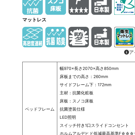
マットレス
ア
幅970×長さ2070×高さ850mm
床板までの高さ：260mm
サイドフレーム下：172mm
主材：抗菌化粧板
床板：スノコ床板
ベッドフレーム
抗菌塗装仕様
LED照明
スイッチ付き1口スライドコンセント
ホルムアルデヒド低減最高基準F☆☆☆