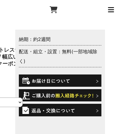
納期：約2週間
トレスつ
配送・組立・設置：無料(一部地域除
/ 幅広い
く)
クーポン