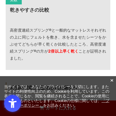
乾きやすさの比較
高密度連続スプリング
®
と一般的なマットレスそれぞれ
の上に同じフェルトを敷き、水を含ませたシーツをか
ぶせてどちらが早く乾くか比較したところ、高密度連
続スプリング
®
の方が
2倍以上早く乾く
ことが証明され
ました。
当サイトでは、あなたのプライバシーを大切にします。また
8万回の試験で証明された耐久性
サイトの利便性向上のため、Cookieを利用しています。この
表示を閉じるか、閲覧を継続されることで、Cookieの使用に
同意するものといたします。Cookieの仕様に関しては、
「プ
高密度連続スプリング
®
は、荷重を繋がったスプリング全体
ライバシーポリシー」
をお読みください。
で分散させます。そのため部分的に集中した負荷がかから
カートに入れる
ず、金属特有のヘタリが出にくい構造になっており、耐久