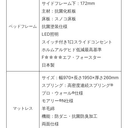
サイドフレーム下：172mm
主材：抗菌化粧板
床板：スノコ床板
抗菌塗装仕様
ベッドフレーム
LED照明
スイッチ付き1口スライドコンセント
ホルムアルデヒド低減最高基準
F☆☆☆☆エフ・フォースター
日本製
サイズ：幅970×長さ1950×厚さ260mm
スプリング：高密度連続スプリング
®
プロ・ウォール
®
仕様
モアリー
®
N仕様
羊毛綿
マットレス
機能：防ダニ・抗菌防臭加工
両面仕様