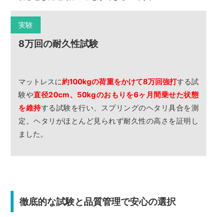
実験
8万回の耐久性試験
マットレスに
約100kgの荷重をかけて8万回強打
する試
験や
直径20cm、50kgのおもりを6ヶ月間乗せた状態
を維持
する試験を行い、スプリングのヘタリ具合を測
定。ヘタリがほとんど見られず耐久性の高さを証明し
ました。
徹底的な試験と品質管理で安心の選択