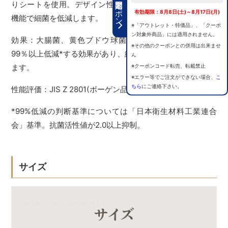
期間限定クーポン
りシートを使用。デザイン性を損なうことなく優れた抗菌
有効期限：8月8日(土)～8月17日(月)
機能で細菌を低減します。
※「アウトレット・特価品」、「クーポ
ン対象外商品」には適用されません。
効果：大腸菌、黄色ブドウ球菌に対し、付着した細菌を
※その他のクーポンとの併用は出来ませ
99％以上低減*する効果があり、細菌からのリスクを低減し
ん
※クーポンコード転売、転載禁止
ます。
※エラー等でご注文ができない場合、
こ
ちら
にご連絡下さい。
性能評価：JIS Z 2801(ボーゲン品質評価による報告書)
*99%低減の判断基準については「日本衛生材料工業連合
会」基準。抗菌活性値が2.0以上抑制。
サイズ