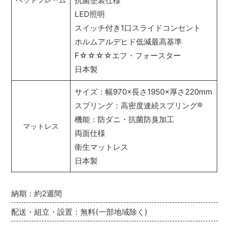
抗菌塗装仕様
LED照明
スイッチ付き1口スライドコンセント
ホルムアルデヒド低減最高基準
F☆☆☆☆エフ・フォースター
日本製
サイズ：幅970×長さ1950×厚さ220mm
スプリング：高密度連続スプリング
®
機能：防ダニ・抗菌防臭加工
マットレス
両面仕様
衛生マットレス
日本製
納期：約2週間
配送・組立・設置：無料(一部地域除く)