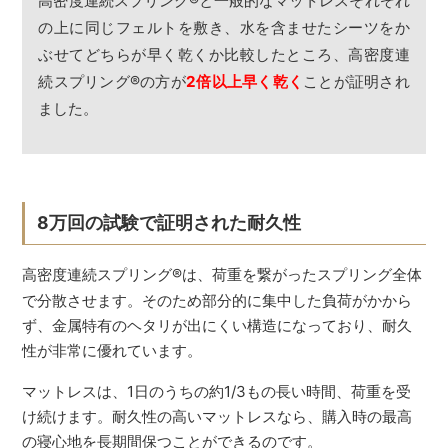
高密度連続スプリング
®
と一般的なマットレスそれぞれ
の上に同じフェルトを敷き、水を含ませたシーツをか
ぶせてどちらが早く乾くか比較したところ、高密度連
続スプリング
®
の方が
2倍以上早く乾く
ことが証明され
ました。
8万回の試験で証明された耐久性
高密度連続スプリング
®
は、荷重を繋がったスプリング全体
で分散させます。そのため部分的に集中した負荷がかから
ず、金属特有のヘタリが出にくい構造になっており、耐久
性が非常に優れています。
マットレスは、1日のうちの約1/3もの長い時間、荷重を受
け続けます。耐久性の高いマットレスなら、購入時の最高
の寝心地を長期間保つことができるのです。