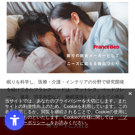
眠りを科学し、医療・介護・インテリアの分野で研究開発
を続けてきたフランスベッドは、マットレス、ベッドフレ
ーム、寝具、羽毛布団など、睡眠環境をつくる全ての商品
当サイトでは、あなたのプライバシーを大切にします。また
を自社で開発～製造できる「眠りの総合メーカー」とし
サイトの利便性向上のため、Cookieを利用しています。この
て、時代のニーズに対応した商品をつくり続けています。
表示を閉じるか、閲覧を継続されることで、Cookieの使用に
同意するものといたします。Cookieの仕様に関しては、
「プ
ライバシーポリシー」
をお読みください。
カートに入れる