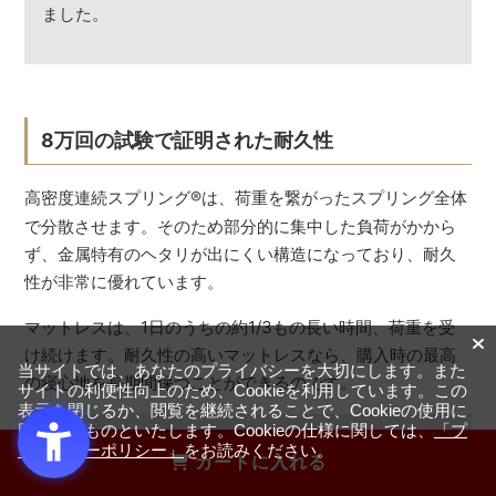
ました。
8万回の試験で証明された耐久性
高密度連続スプリング
®
は、荷重を繋がったスプリング全体
で分散させます。そのため部分的に集中した負荷がかから
ず、金属特有のヘタリが出にくい構造になっており、耐久
性が非常に優れています。
マットレスは、1日のうちの約1/3もの長い時間、荷重を受
け続けます。耐久性の高いマットレスなら、購入時の最高
当サイトでは、あなたのプライバシーを大切にします。また
の寝心地を長期間保つことができるのです。
サイトの利便性向上のため、Cookieを利用しています。この
表示を閉じるか、閲覧を継続されることで、Cookieの使用に
同意するものといたします。Cookieの仕様に関しては、
「プ
実験
ライバシーポリシー」
をお読みください。
カートに入れる
8万回の耐久性試験