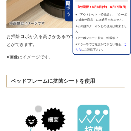
期間限定クーポン
有効期限：8月8日(土)～8月17日(月)
※「アウトレット・特価品」、「クーポ
ン対象外商品」には適用されません。
※その他のクーポンとの併用は出来ませ
ん
お掃除ロボが入る高さがあるので、お部屋を清潔に保つこ
※クーポンコード転売、転載禁止
とができます。
※エラー等でご注文ができない場合、
こ
ちら
にご連絡下さい。
※画像はイメージです。
ベッドフレームに抗菌シートを使用