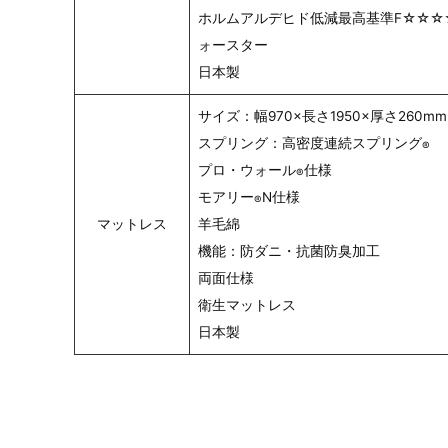
ホルムアルデヒド低減最高基準F☆☆☆
ォースター
日本製
サイズ：幅970×長さ1950×厚さ260mm
スプリング：高密度連続スプリング
®
プロ・ウォール
仕様
®
モアリー
N仕様
®
マットレス
羊毛綿
機能：防ダニ・抗菌防臭加工
両面仕様
衛生マットレス
日本製