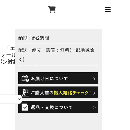
納期：約2週間
 「エコ
配送・組立・設置：無料(一部地域除
ウォール仕
く)
ーポン対象