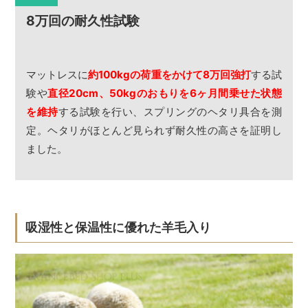
8万回の耐久性試験
マットレスに
約100kgの荷重をかけて8万回強打
する試
験や
直径20cm、50kgのおもりを6ヶ月間乗せた状態
を維持
する試験を行い、スプリングのヘタリ具合を測
定。ヘタリがほとんど見られず耐久性の高さを証明し
ました。
吸湿性と保温性に優れた羊毛入り