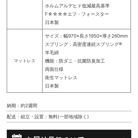
ホルムアルデヒド低減最高基準
F☆☆☆☆エフ・フォースター
日本製
サイズ：幅970×長さ1950×厚さ260mm
スプリング：高密度連続スプリング
®
羊毛綿
機能：防ダニ・抗菌防臭加工
マットレス
両面仕様
衛生マットレス
日本製
納期：約2週間
配送・組立・設置：無料(一部地域除く)