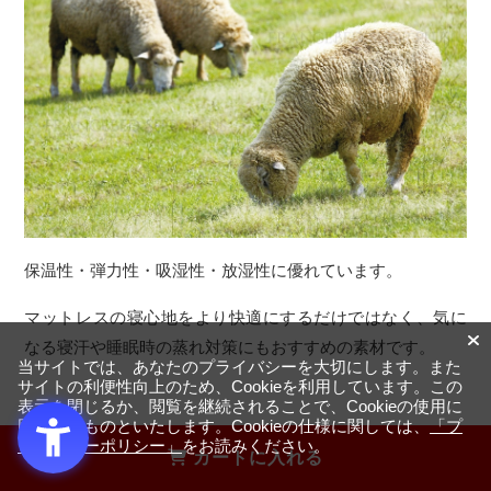
保温性・弾力性・吸湿性・放湿性に優れています。
マットレスの寝心地をより快適にするだけではなく、気に
なる寝汗や睡眠時の蒸れ対策にもおすすめの素材です。
当サイトでは、あなたのプライバシーを大切にします。また
サイトの利便性向上のため、Cookieを利用しています。この
表示を閉じるか、閲覧を継続されることで、Cookieの使用に
同意するものといたします。Cookieの仕様に関しては、
「プ
ライバシーポリシー」
をお読みください。
カートに入れる
徹底的な試験と品質管理で安心の選択