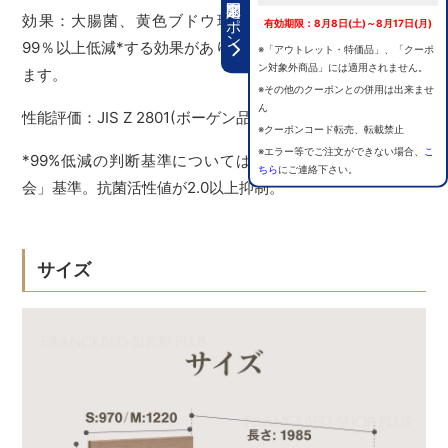
期間限定クーポン
効果：大腸菌、黄色ブドウ球菌に対し、付着した細菌を
有効期限：8月8日(土)～8月17日(月)
99％以上低減*する効果があり、細菌からのリスクを低減し
※「アウトレット・特価品」、「クーポ
ン対象外商品」には適用されません。
ます。
※その他のクーポンとの併用は出来ませ
ん
性能評価：JIS Z 2801(ボーゲン品質評価による報告書)
※クーポンコード転売、転載禁止
※エラー等でご注文ができない場合、
こ
*99%低減の判断基準については「日本衛生材料工業連合
ちら
にご連絡下さい。
会」基準。抗菌活性値が2.0以上抑制。
サイズ