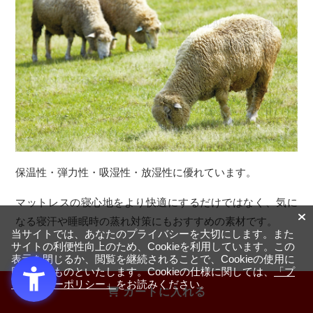
保温性・弾力性・吸湿性・放湿性に優れています。
マットレスの寝心地をより快適にするだけではなく、気に
なる寝汗や睡眠時の蒸れ対策にもおすすめの素材です。
当サイトでは、あなたのプライバシーを大切にします。また
サイトの利便性向上のため、Cookieを利用しています。この
表示を閉じるか、閲覧を継続されることで、Cookieの使用に
同意するものといたします。Cookieの仕様に関しては、
「プ
ライバシーポリシー」
をお読みください。
カートに入れる
徹底的な試験と品質管理で安心の選択