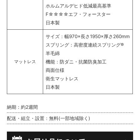
ホルムアルデヒド低減最高基準
F☆☆☆☆エフ・フォースター
日本製
サイズ：幅970×長さ1950×厚さ260mm
スプリング：高密度連続スプリング
®
羊毛綿
機能：防ダニ・抗菌防臭加工
マットレス
両面仕様
衛生マットレス
日本製
納期：約2週間
配送・組立・設置：無料(一部地域除く)