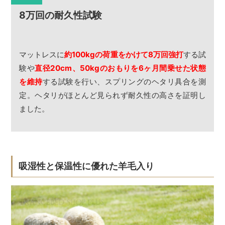
8万回の耐久性試験
マットレスに
約100kgの荷重をかけて8万回強打
する試
験や
直径20cm、50kgのおもりを6ヶ月間乗せた状態
を維持
する試験を行い、スプリングのヘタリ具合を測
定。ヘタリがほとんど見られず耐久性の高さを証明し
ました。
吸湿性と保温性に優れた羊毛入り