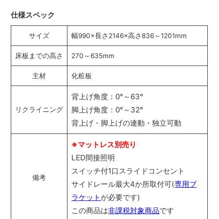
仕様スペック
サイズ
幅990×長さ2146×高さ836～1201mm
床板までの高さ
270～635mm
主材
化粧板
背上げ角度：0°～63°
脚上げ角度：0°～32°
リクライニング
背上げ・脚上げの連動・独立可動
※マットレス別売り
LED間接照明
スイッチ付1口スライドコンセント
備考
サイドレール最大4か所取付可(
専用ブ
ラケット
が必要です)
この商品は
非課税対象商品
です