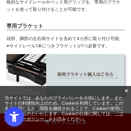
格的なサイドレールやベッド用グリップを、専用のブラケ
ットを使って取り付けることが可能です。
専用ブラケット
頭部、脚部の左右両サイドを含めて4カ所に取り付け可能。
※サイドレール1本につきブラケットが1つ必要です。
当サイトでは、あなたのプライバシーを大切にします。また
サイトの利便性向上のため、Cookieを利用しています。この
サイドレール
表示を閉じるか、閲覧を継続されることで、Cookieの使用に
同意するものといたします。Cookieの仕様に関しては、
「プ
ライバシーポリシー」
をお読みください。
カートに入れる